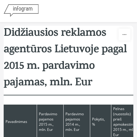
Skip to content
Didžiausios reklamos
agentūros Lietuvoje pagal
2015 m. pardavimo
pajamas, mln. Eur
Pelnas
Pardavimo
Pardavimo
(nuostolis)
pajamos
pajamos
Pokytis,
prieš
Pavadinimas
2015 m.,
2014 m.,
%
apmokestini
mln. Eur
mln. Eur
2015 m., mln.
Eur