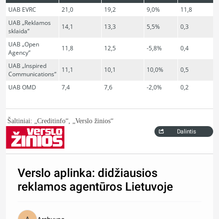
UAB EVRC
21,0
19,2
9,0%
11,8
UAB „Reklamos
14,1
13,3
5,5%
0,3
sklaida“
UAB „Open
11,8
12,5
-5,8%
0,4
Agency“
UAB „Inspired
11,1
10,1
10,0%
0,5
Communications“
UAB OMD
7,4
7,6
-2,0%
0,2
Šaltiniai: „Creditinfo“, „Verslo žinios“
Dalintis
Verslo aplinka: didžiausios
reklamos agentūros Lietuvoje