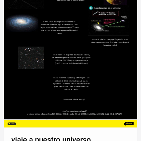
algun extraterrestre la encontrara 125ua 
vLa Vía Láctea ​ ​ es una galaxia espiral donde se 
encuentra el sistema solar y a su vez se halla la Tierra. 
Según las observaciones, posee una masa de 10¹² masas 
solares y, por su forma, es una galaxia del tipo espiral 
barrada.
comulo de galaxias. Una agrupación galáctica es una 
estructura que se compone de galaxias agrupadas por la 
fuerza de gravedad.​
En las medidas de las grandes distancias del universo, 
los astrónomos prefieren el uso del pársec, que equivale 
a 3,2616 al (206 265 ua) y se representa como pc 
(3,0857 × 1016 m o 30,9 billones de kilómetros).
Solo se pueden ver objetos cuya luz ha viajado a una 
distancia de 13 mil millones de años, la cual es 
equivalente a la edad del universo. Los cálculos dicen 
que el universo visible tiene un diámetro de 93 mil 
millones de años luz.
hans sneider cabarcas toros g3 
https://www.google.com.co/search?
q=universo+distancias&source=lmns&bih=689&biw=1366&hl=es&sa=X&ved=2ahUKEwijnuW65NfzAhUJJd8KHQIyDcQQ_AUoAHoECAEQAA
Share
viaje a nuestro universo