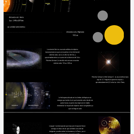
distancia sol- tierra
1ua : 1496x10ª5km
au: unidad astronomica
distancia sol a Neptuno
30.1ua
La nube de Oort es una nube esférica de objetos 
transneptunianos que se encuentra en los límites del 
sistema solar, casi a un año luz del Sol, y 
aproximadamente a un cuarto de la distancia del Sol a 
Próxima Centauri, la estrella más cercana a nuestro 
sistema solar  50 ua -100 ua
Próxima Centauri o Alfa Centauri C​ ​ es una estrella enana 
roja de 11.ª magnitud aparente situada a 
aproximadamente 4,22 años luz ​ de la Tierra,
la heliospera ubicada en los limites de Neptuno es 
energia que irradia el sol que transmite calor desde ese 
punto hacia un punto mas lejano en el medio 
interestelar la mayoría de objectos estan congelados ya 
que no llega el calor
voyager 1 sonda espacial que viaja por el espacio llevan 
consigo un disco de oro que contiene una serie de 
imágenes y audios sobre los humanos y la Tierra.  por si 