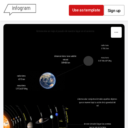
Skip to content
Use as template
Sign up
Astronomia un viaje al pasado de nuestro lugar en el universo
radio luna
1738.1km
distancia tierra -luna satelite 
masa luna
natural
0.07346x10ª24kg
389400 km
radio tierra 
6371 km
masa tierra 
5.972x10ª24kg
sistema solar :conjuntos de todos aquellos objectos 
que se mueven bajo la acción de la gravedad del
 sol
de este cinturón llegan los cometas 
que se ven en la tierra