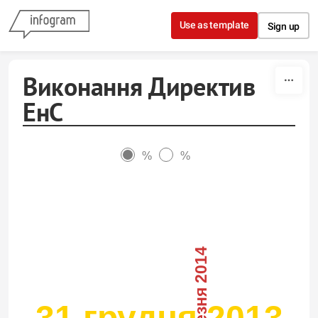
Skip to content
Use as template
Sign up
Виконання Директив
ЕнС
%
%
31 березня 2014
31 грудня 2013