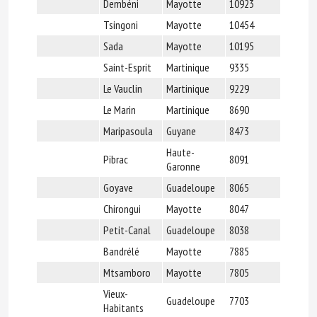
Dembéni
Mayotte
10923
Tsingoni
Mayotte
10454
Sada
Mayotte
10195
Saint-Esprit
Martinique
9335
Le Vauclin
Martinique
9229
Le Marin
Martinique
8690
Maripasoula
Guyane
8473
Haute-
Pibrac
8091
Garonne
Goyave
Guadeloupe
8065
Chirongui
Mayotte
8047
Petit-Canal
Guadeloupe
8038
Bandrélé
Mayotte
7885
Mtsamboro
Mayotte
7805
Vieux-
Guadeloupe
7703
Habitants