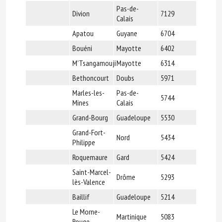
Pas-de-
Divion
7129
Calais
Apatou
Guyane
6704
Bouéni
Mayotte
6402
M'Tsangamouji
Mayotte
6314
Bethoncourt
Doubs
5971
Marles-les-
Pas-de-
5744
Mines
Calais
Grand-Bourg
Guadeloupe
5530
Grand-Fort-
Nord
5434
Philippe
Roquemaure
Gard
5424
Saint-Marcel-
Drôme
5293
lès-Valence
Baillif
Guadeloupe
5214
Le Morne-
Martinique
5083
Rouge