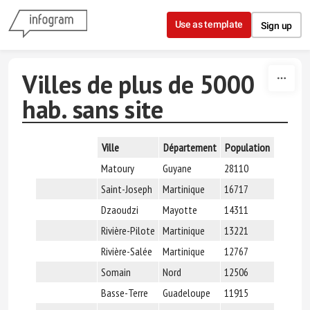
Skip to content
Use as template
Sign up
Villes de plus de 5000
hab. sans site
Ville
Département
Population
Matoury
Guyane
28110
Saint-Joseph
Martinique
16717
Dzaoudzi
Mayotte
14311
Rivière-Pilote
Martinique
13221
Rivière-Salée
Martinique
12767
Somain
Nord
12506
Basse-Terre
Guadeloupe
11915