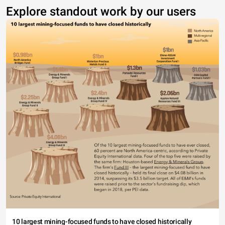
Explore standout work by our users
10 largest mining-focused funds to have closed historically