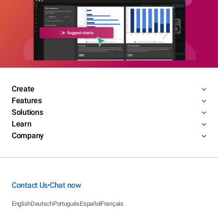
Create
Features
Solutions
Learn
Company
Contact Us
Chat now
•
English
Deutsch
Português
Español
Français