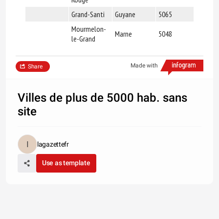
Grand-Santi
Guyane
5065
Mourmelon-
Marne
5048
le-Grand
Made with
Share
Villes de plus de 5000 hab. sans
site
lagazettefr
Use as template