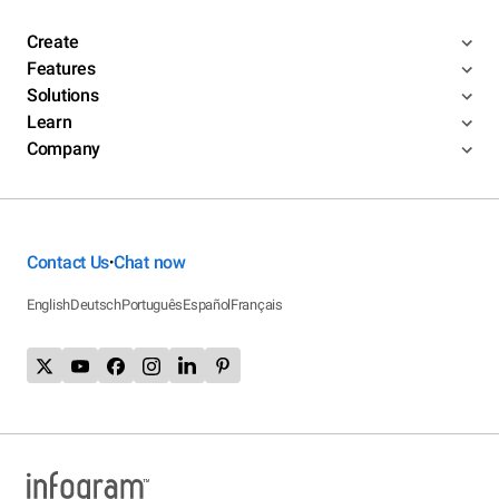
Create
Features
Solutions
Learn
Company
Contact Us
Chat now
•
English
Deutsch
Português
Español
Français