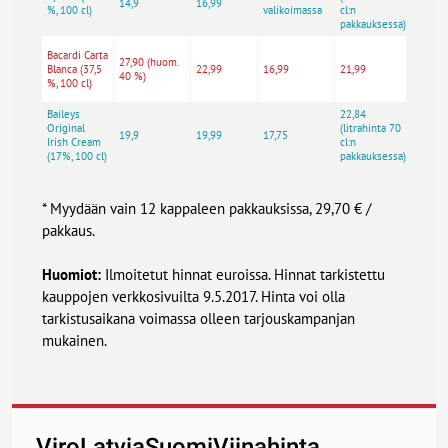
14,9
16,99
%, 100 cl)
valikoimassa
cl:n
cl:n
pakkauksessa)
pakka
36,87
Bacardi Carta
27,90 (huom.
(litra
Blanca (37,5
22,99
16,99
21,99
40 %)
cl:n
%, 100 cl)
pakka
Baileys
22,84
28,41
Original
(litrahinta 70
(litra
19,9
19,99
17,75
Irish Cream
cl:n
cl:n
(17%, 100 cl)
pakkauksessa)
pakka
* Myydään vain 12 kappaleen pakkauksissa, 29,70 € /
pakkaus.
Huomiot:
Ilmoitetut hinnat euroissa. Hinnat tarkistettu
kauppojen verkkosivuilta 9.5.2017. Hinta voi olla
tarkistusaikana voimassa olleen tarjouskampanjan
mukainen.
ViroLatviaSuomiViinahinta