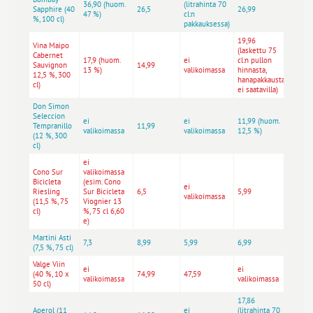
36,90 (huom.
(litrahinta 70
(litra
Sapphire (40
26,5
26,99
47 %)
cl:n
cl:n
%, 100 cl)
pakkauksessa)
pakka
19,96
Vina Maipo
(laskettu 75
Cabernet
17,9 (huom.
ei
cl:n pullon
26,99
Sauvignon
14,99
13 %)
valikoimassa
hinnasta,
12 %)
12,5 %, 300
hanapakkausta
cl)
ei saatavilla)
Don Simon
Seleccion
ei
ei
11,99 (huom.
ei
Tempranillo
11,99
valikoimassa
valikoimassa
12,5 %)
valik
(12 %, 300
cl)
ei
Cono Sur
valikoimassa
Bicicleta
(esim. Cono
ei
Riesling
Sur Bicicleta
6,5
5,99
9,49
valikoimassa
(11,5 %, 75
Viognier 13
cl)
%, 75 cl 6,60
e)
Martini Asti
ei
7,3
8,99
5,99
6,99
(7,5 %, 75 cl)
valik
Valge Viin
ei
ei
ei
(40 %, 10 x
74,99
47,59
valikoimassa
valikoimassa
valik
50 cl)
17,86
26,99
Aperol (11
ei
(litrahinta 70
(litra