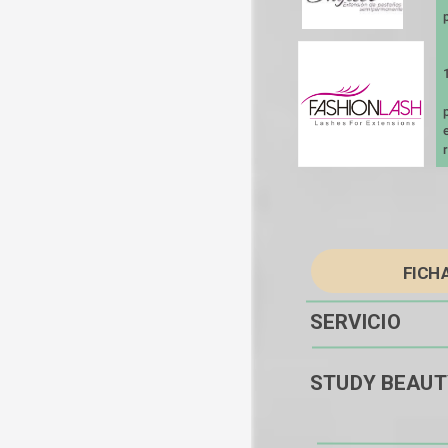
  2.hay muy po
FICH
SERVICIO          
STUDY BEAUTY       