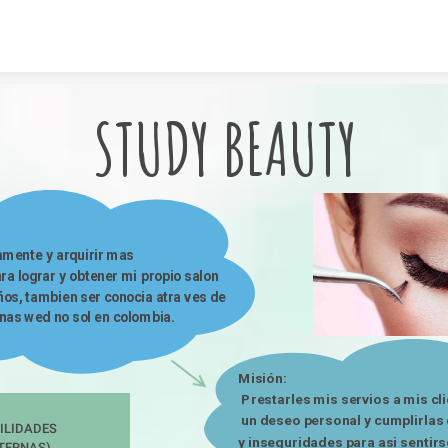
Skip to content
STUDY BEAUTY
a lograr y obtener mi propio salon 
ños, tambien ser conocia atra ves de 
nas wed no sol en colombia.
Misión:

 Prestarles mis servios a mis cl
 un deseo personal y cumplirlas
ILIDADES 
y inseguridades para asi sentir
TERNAS)
