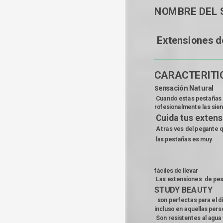
NOMBRE DEL S
 Extensiones de Pestañas                                  Extensión de 

CARACTERITICAS: 
ensación Natural
S
 Cuando estas pestañas l
rofesionalmente las sien
Cuida tus exten
 A tras ves del pegante q
 las pestañas es muy                    
                                           
fáciles de llevar

 Las extensiones  de pe
STUDY BEAUTY 
  son perfectas para el dí
incluso en aquellas perso
 Son resistentes al agua