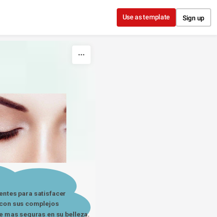
Use as template
Sign up
ientes para satisfacer
 con sus complejos 
se mas seguras en su belleza.