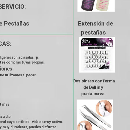
ERVICIO:
                                                                                    pestañas
               
igeras son aplicadas   p
tes como las tuyas propias.

siones
ue utilizamos al pegar  
  Dos pinzas con forma
                                                                          
                                                                             de Delfín y 

                                                                                                                      punta curva.
stañas
a a día, 
nal cuyo estilo de   vida es muy activo.
 y muy duraderas, puedes disfrutar 