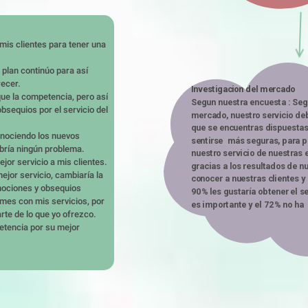
mis clientes para tener una 
 plan continúo para así 
ecer.

Investigacion del mercado 
e la competencia, pero así 
Segun nuestra encuesta : Segú
equios por el servicio del 
mercado, nuestro servicio deb
que se encuentras dispuestas 
nociendo los nuevos 
sentirse  más seguras, para po
bría ningún problema.

nuestro servicio de nuestras 
or servicio a mis clientes.

gracias a los resultados de 
jor servicio, cambiaría la 
conocer a nuestras clientes y 
ociones y obsequios 

90% les gustaría obtener el ser
mes con mis servicios, por 
rte de lo que yo ofrezco.

tencia por su mejor 