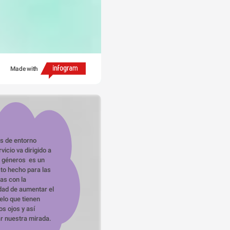
Made with
s de entorno

géneros  es un 
to hecho para las 
as con la 
dad de aumentar el 
lo que tienen 
s ojos y así 
ar nuestra mirada.