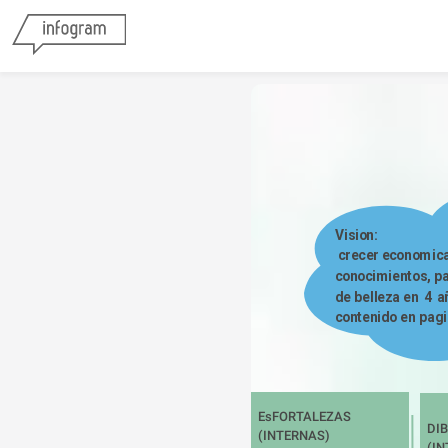
Vision:

 crecer economicamente y arquirir mas 
conocimientos, par
de belleza en  4 a
contenido en pagi
EsFORTALEZAS 
DIB
(INTERNAS)

(IN