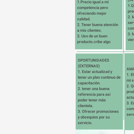
1.Precio igual a mi 
1.Q
competencia pero 
pre
ofreciendo mejor 
2. M
calidad.

ser
2. Tener buena atención 
con
a mis clientes.

3. 
3. Uso de un buen 
vie
producto.cribe algo
OPORTUNIDADES 
(EXTERNAS)

AMA
1. Estar actualizad y 
1. E
tener un plan continuo de 
mi s
capacitación.

2. Q
2. tener una buena 
prod
referencia para así 
actu
poder tener más 
3. E
clientela.

comp
3. Ofrecer promociones 
serv
y obsequios por su 
servicio.