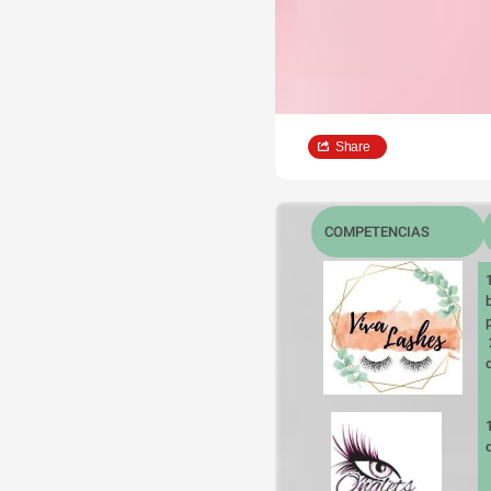
Share
COMPETENCIAS
 2. No cuentan con 
d
  2. Una baja cobert
  3. Muy costoso y 