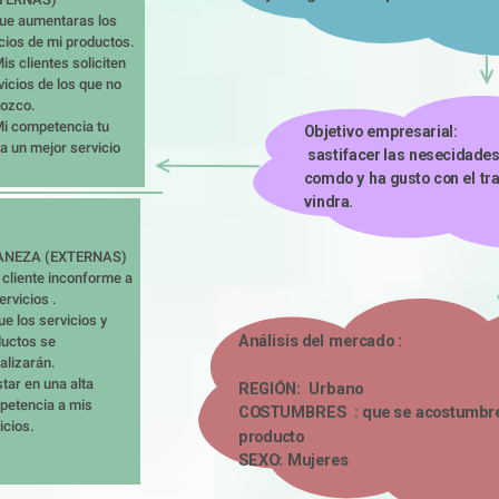
ue aumentaras los 
cios de mi productos.

is clientes soliciten 
vicios de los que no 
ozco.

Mi competencia tu 
Objetivo empresarial: 

ra un mejor servicio
 sastifacer las nesecidades del cliente y que se sienta 
comdo y ha gusto con el trat
vindra.
NEZA (EXTERNAS)

l cliente inconforme a 
ervicios .

ue los servicios y 
Análisis del mercado : 
uctos se 
alizarán.

star en una alta 
REGIÓN:  Urbano            
etencia a mis 
COSTUMBRES  : que se acostumbren 
icios.
producto             
SEXO: Mujeres 