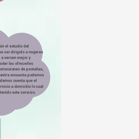
n el estudio del 
e ser dirigido a mujeres 
a versen mejor y 
der les ofrecerles 
extensiones de pestañas, 
nuestra encuesta podemos 
darnos cuenta que el 
vicio a domicilio lo cual 