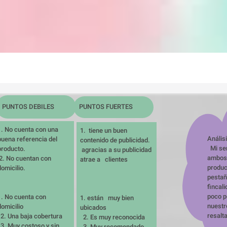
PUNTOS DEBILES
PUNTOS FUERTES
1. No cuenta con una 
1.  tiene un buen 
Análisi
buena referencia del 
contenido de publicidad.

  Mi servicio va dirigido a 
producto.

 agracias a su publicidad 
ambos 
atrae a   clientes
produc
domicilio.
pestañ
fincali
poco pe
1. No cuenta con 
1. están   muy bien 
nuestro
omicilio 

ubicados 

resalt
ura 

  2. Es muy reconocida 

sin 
  3. Muy recomendado