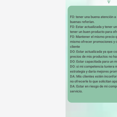
FO: tener una buena atención a 
buenas referían.

FO: Estar actualizada y tener un
tener un buen producto para ofr
FO: Mantener el mismo precio qu
mismo ofrecer promociones y obs
cliente 

DO: Estar actualizada ya que co
precios de mis productos no ha
DO: Estar capacitada para un mej
DO: si mi competencia tuviera me
estrategia y daría mejores prom
DA: Mis clientes estén inconfor
no ofrecerle lo que solicitan apa
DA: Estar en riesgo de mi compe
servicio.