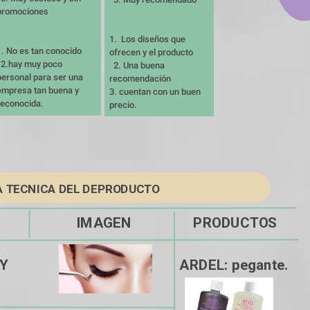
promociones
1.  Los diseños que 
1. No es tan conocido 

ofrecen y el producto 

co 
  2. Una buena 
personal para ser una 
recomendación
empresa tan buena y 
3. cuentan con un buen 
reconocida.
precio.
A TECNICA DEL DEPRODUCTO
                      IMAGEN                  PRODUCTOS
                                           ARDEL: pegante.