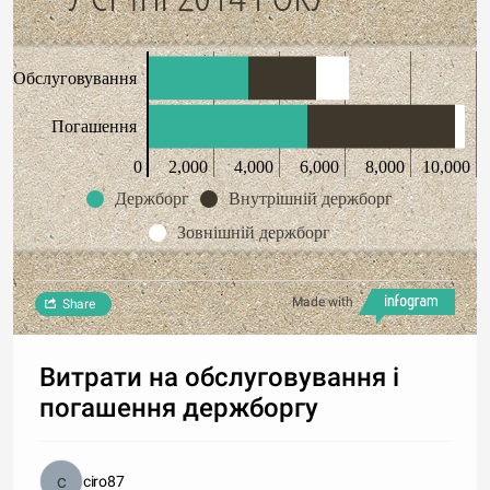
Обслуговування
Погашення
0
2,000
4,000
6,000
8,000
10,000
Держборг
Внутрішній держборг
Зовнішній держборг
Made with
Share
Витрати на обслуговування і
погашення держборгу
ciro87