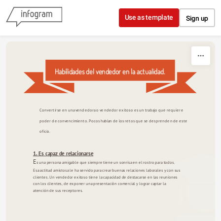
Skip to content
Use as template
Sign up
Habilidades del vendedor en la actualidad.
Convertirse en una vendedora o vendedor exitoso es un trabajo que requiere 
poder de convencimiento. Pocos hablan de los retos que se desprenden de este 
oficio.
1. Es capaz de relacionarse
E
s una persona amigable que siempre tiene un sonrisa en el rostro para todos. 
Esa actitud amistosa le ha servido para crear buenas relaciones laborales y con sus 
clientes. Un vendedor exitoso tiene la capacidad de destacarse en las reuniones 
con los clientes, de exponer una presentación comercial y lograr captar la 
atención de sus receptores.