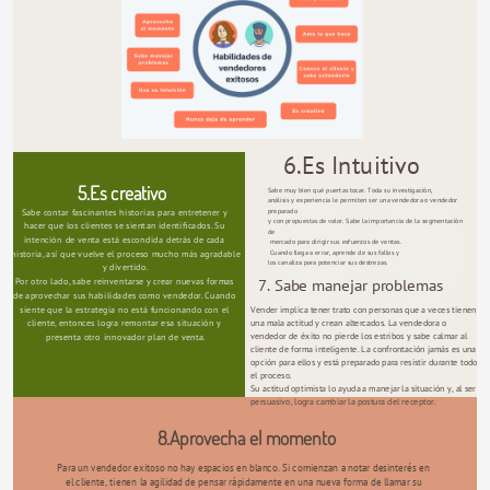
6.Es Intuitivo
5.Es creativo
Sabe muy bien qué puertas tocar. Toda su investigación, 
análisis y experiencia le permiten ser una vendedora o vendedor 
preparado 
Sabe contar fascinantes historias para entretener y 
y con propuestas de valor. Sabe la importancia de la segmentación 
hacer que los clientes se sientan identificados. Su 
de
intención de venta está escondida detrás de cada 
 mercado para dirigir sus esfuerzos de ventas.
 Cuando llega a errar, aprende de sus fallos y 
historia, así que vuelve el proceso mucho más agradable 
los canaliza para potenciar sus destrezas.
y divertido.
Por otro lado, sabe reinventarse y crear nuevas formas 
7. Sabe manejar problemas
de aprovechar sus habilidades como vendedor. Cuando 
siente que la estrategia no está funcionando con el 
Vender implica tener trato con personas que a veces tienen 
una mala actitud y crean altercados. La vendedora o 
cliente, entonces logra remontar esa situación y 
vendedor de éxito no pierde los estribos y sabe calmar al 
presenta otro innovador plan de venta.
cliente de forma inteligente. La confrontación jamás es una 
opción para ellos y está preparado para resistir durante todo 
el proceso.
Su actitud optimista lo ayuda a manejar la situación y, al ser 
persuasivo, logra cambiar la postura del receptor.
8.Aprovecha el momento
Para un vendedor exitoso no hay espacios en blanco. Si comienzan a notar desinterés en 
el cliente, tienen la agilidad de pensar rápidamente en una nueva forma de llamar su 