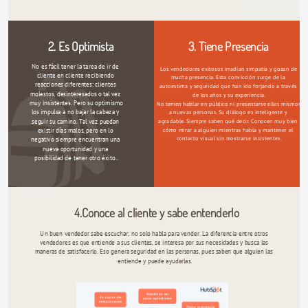
2. Es Optimista
3. Tiene Presencia
No es fácil tener la tarea de ir de 
Los vendedores exitosos irradian simpatía y gozan de 
cliente en cliente recibiendo 
mucha presencia. Esta convicción surge de la 
reacciones diferentes: clientes 
autoestima y seguridad que han ido forjando a través 
molestos, desinteresados o tal vez 
de los años y su experiencia.
muy insistentes. Pero su optimismo 
No temen hablar en público ni presentarse ellos mismos 
a nuevas personas. Su diálogo es inteligente y 
los impulsa a no bajar la cabeza y 
agradable. Siempre saben qué decir. Conocen muy bien 
seguir su camino. Tal vez puedan 
cómo mirar a alguien mientras habla y mantener el 
existir días malos, pero en lo 
contacto visual sin mostrarse insistentes.
negativo siempre encuentran una 
nueva oportunidad y una 
posibilidad de tener otro éxito..
4.Conoce al cliente y sabe entenderlo
Un buen vendedor sabe escuchar; no solo habla para vender. La diferencia entre otros 
vendedores es que entiende a sus clientes, se interesa por sus necesidades y busca las 
maneras de satisfacerlo. Eso genera seguridad en las personas, pues saben que alguien las 
entiende y puede ayudarlas.