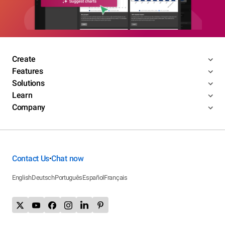
Create
Features
Solutions
Learn
Company
Contact Us
Chat now
•
English
Deutsch
Português
Español
Français