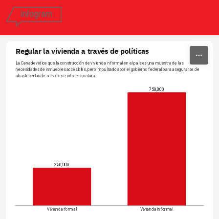
Skip to content
Regular la vivienda a través de políticas
La Canadevi dice que la construcción de vivienda informal en el país es una muestra de las 
necesidades de inmuebles accesibles, pero impulsados por el gobierno federal para asegurarse de 
abastecerlas de servicios e infraestructura.
750,000
250,000
Vivienda formal
Vivienda informal