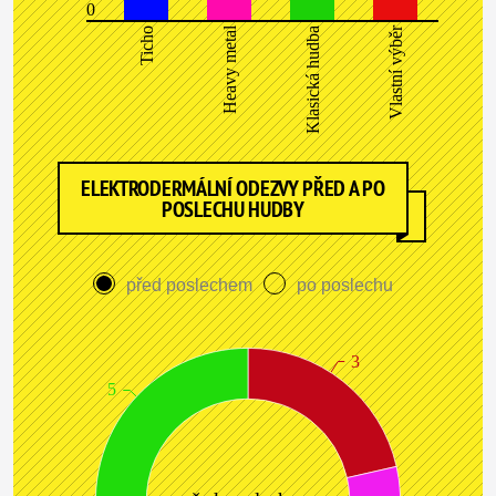
0
Heavy metal
Vlastní výběr
Ticho
Klasická hudba
ELEKTRODERMÁLNÍ ODEZVY PŘED A PO
POSLECHU HUDBY
před poslechem
po poslechu
3
5