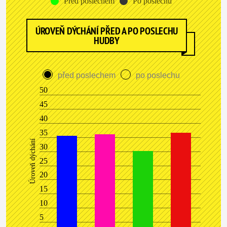
Před poslechem
Po poslechu
ÚROVEŇ DÝCHÁNÍ PŘED A PO POSLECHU
HUDBY
před poslechem
po poslechu
50
45
40
35
Úroveň dýchání
30
25
20
15
10
5