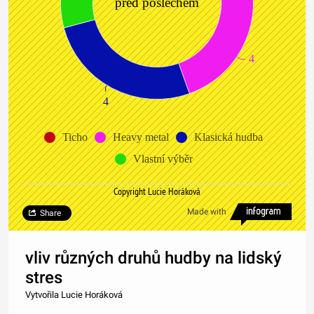
před poslechem
4
4
Ticho
Heavy metal
Klasická hudba
Vlastní výběr
Copyright Lucie Horáková
Made with
Share
vliv různých druhů hudby na lidský
stres
Vytvořila Lucie Horáková