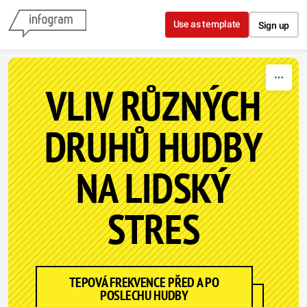
Skip to content
Use as template
Sign up
VLIV RŮZNÝCH
DRUHŮ HUDBY
NA LIDSKÝ
STRES
TEPOVÁ FREKVENCE PŘED A PO
POSLECHU HUDBY