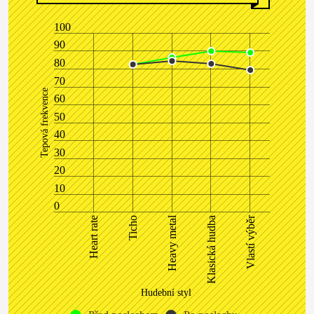
100
90
80
70
Tepová frekvence
60
50
40
30
20
10
0
Vlastí výběr
Heavy metal
Klasická hudba
Heart rate
Ticho
Hudební styl