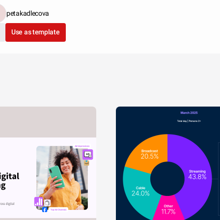
petakadlecova
Use as template