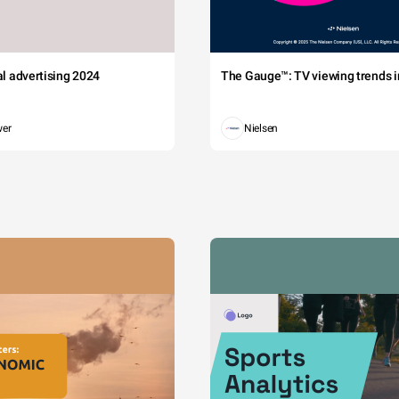
tal advertising 2024
The Gauge™: TV viewing trends in
wer
Nielsen