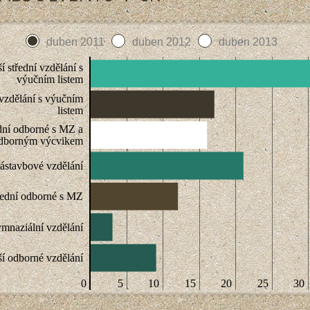
duben 2011
duben 2012
duben 2013
í střední vzdělání s
výučním listem
 vzdělání s výučním
listem
dní odborné s MZ a
dborným výcvikem
ástavbové vzdělání
řední odborné s MZ
mnaziální vzdělání
í odborné vzdělání
0
5
10
15
20
25
30