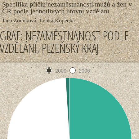
Specifika příčin nezaměstnanosti mužů a žen v
ČR podle jednotlivých úrovní vzdělání
Jana Zounková, Lenka Kopecká
GRAF: NEZAMĚSTNANOST PODLE
VZDĚLÁNÍ, PLZEŇSKÝ KRAJ
2000
2006