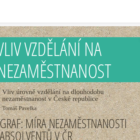
Skip to content
VLIV VZDĚLÁNÍ NA
NEZAMĚSTNANOST
Vliv úrovně vzdělání na dlouhodobu
nezaměstnanost v České republice
Tomáš Pavelka
GRAF: MÍRA NEZAMĚSTNANOSTI
ABSOLVENTŮ V ČR