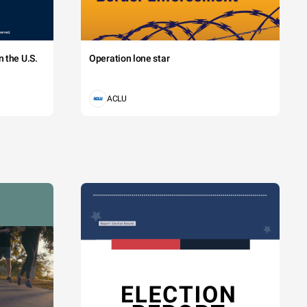
 the U.S.
Operation lone star
ACLU