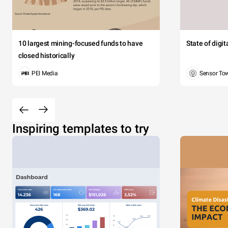
10 largest mining-focused funds to have
State of digi
closed historically
PEI Media
Sensor To
Inspiring templates to try