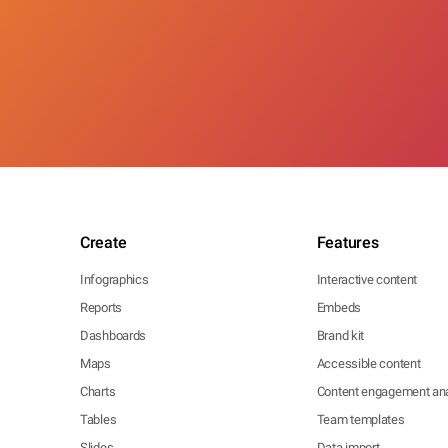
Create
Features
Infographics
Interactive content
Reports
Embeds
Dashboards
Brand kit
Maps
Accessible content
Charts
Content engagement ana
Tables
Team templates
Slides
Data import