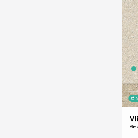
S
Vl
Vliv