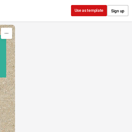
Use as template
Sign up