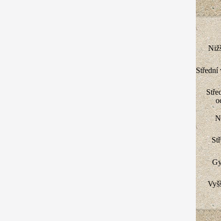
Nižš
Střední
Stře
o
N
St
Gy
Vyšš