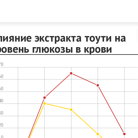
Skip to content
лияние экстракта тоути на
ровень глюкозы в крови
70
60
50
40
30
20
10