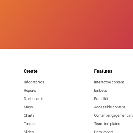
Create
Features
Infographics
Interactive content
Reports
Embeds
Dashboards
Brand kit
Maps
Accessible content
Charts
Content engagement ana
Tables
Team templates
Slides
Data import