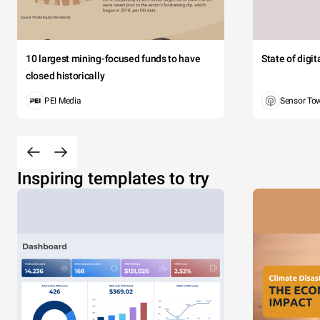
10 largest mining-focused funds to have
State of digi
closed historically
PEI Media
Sensor To
Inspiring templates to try