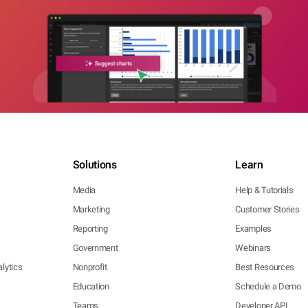
Solutions
Learn
Media
Help & Tutorials
Marketing
Customer Stories
Reporting
Examples
Government
Webinars
lytics
Nonprofit
Best Resources
Education
Schedule a Demo
Teams
Developer API