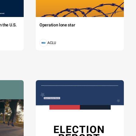
 the U.S.
Operation lone star
ACLU