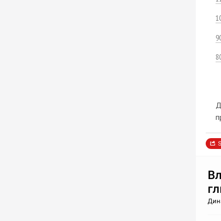
1
9
8
Д
п
S
Вл
гл
Дин