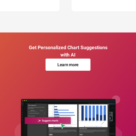
Get Personalized Chart Suggestions
with AI
Learn more