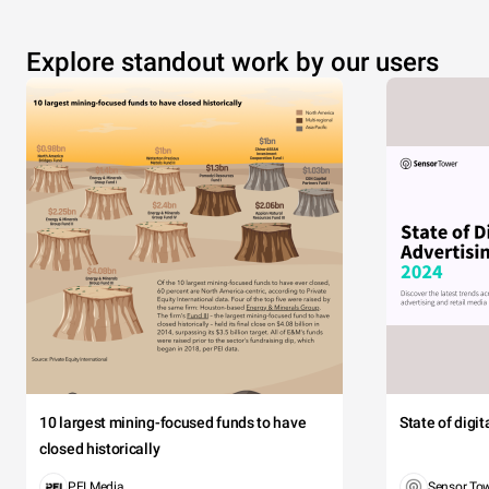
Explore standout work by our users
10 largest mining-focused funds to have
State of digi
closed historically
PEI Media
Sensor To