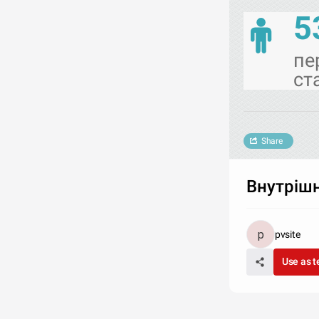
5
пе
ст
Share
Внутріш
pvsite
Use as 