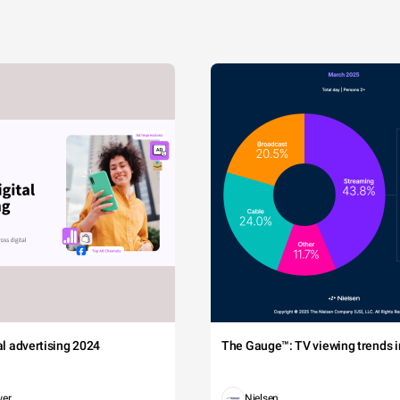
tal advertising 2024
The Gauge™: TV viewing trends in
wer
Nielsen