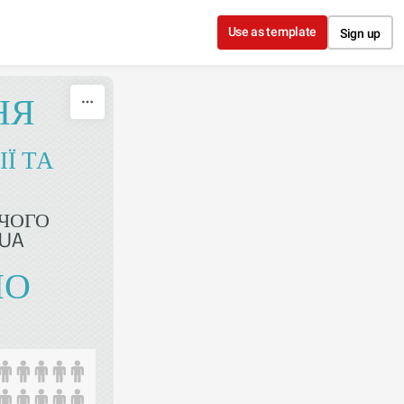
Use as template
Sign up
НЯ
Ї ТА
ЧОГО
UA
ПО