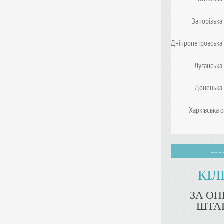
Запорізька 
Дніпропетровська 
Луганська 
Донецька 
Харківська о
---
КІЛ
ЗА О
ШТАБ