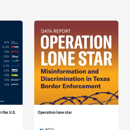
 the U.S.
Operation lone star
ACLU