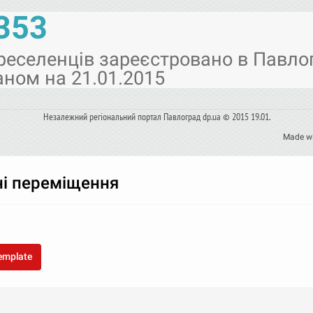
353
реселенців зареєстровано в Павло
аном на 21.01.2015
Незалежний регіональний портал Павлоград dp.ua © 2015 19.01.
Made w
ні переміщення
template