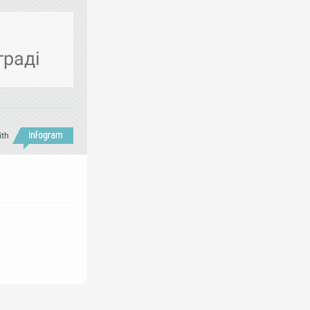
граді
ith