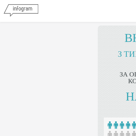
В
З Т
ЗА 
К
Н