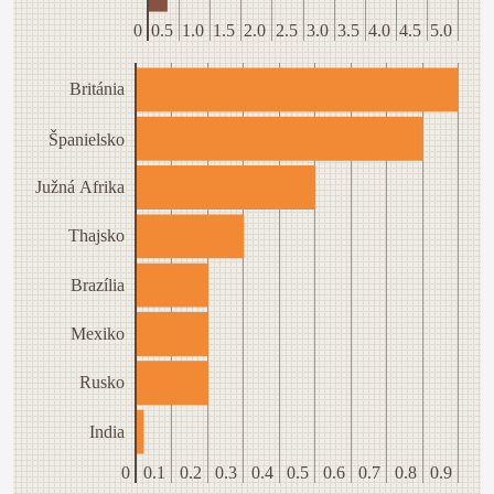
0
0.5
1.0
1.5
2.0
2.5
3.0
3.5
4.0
4.5
5.0
Británia
Španielsko
Južná Afrika
Thajsko
Brazília
Mexiko
Rusko
India
0
0.1
0.2
0.3
0.4
0.5
0.6
0.7
0.8
0.9