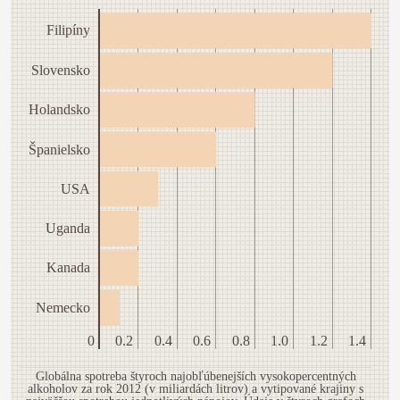
Filipíny
Slovensko
Holandsko
Španielsko
USA
Uganda
Kanada
Nemecko
0
0.2
0.4
0.6
0.8
1.0
1.2
1.4
Globálna spotreba štyroch najobľúbenejších vysokopercentných
alkoholov za rok 2012 (v miliardách litrov) a vytipované krajiny s