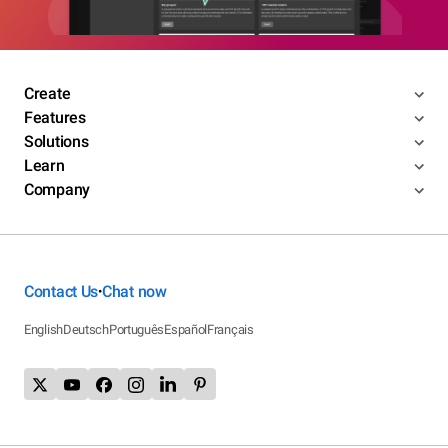
Create
Features
Solutions
Learn
Company
Contact Us
Chat now
•
English
Deutsch
Português
Español
Français