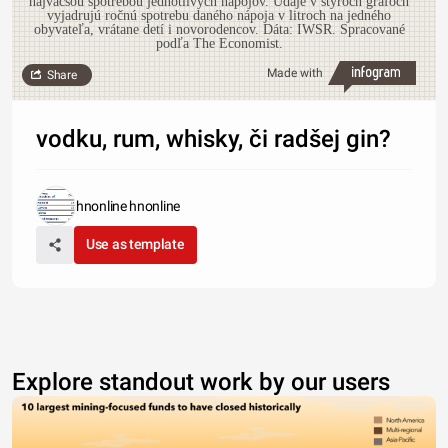
najväčšou spotrebou jednotlivých nápojov. Údaje v štyroch grafoch
vyjadrujú ročnú spotrebu daného nápoja v litroch na jedného
obyvateľa, vrátane detí i novorodencov. Dáta: IWSR. Spracované
podľa The Economist.
Made with
Share
vodku, rum, whisky, či radšej gin?
hnonline hnonline
Use as template
Explore standout work by our users