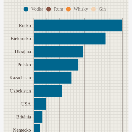
Vodka
Rum
Whisky
Gin
Rusko
Bielorusko
Ukrajina
Poľsko
Kazachstan
Uzbekistan
USA
Británia
Nemecko