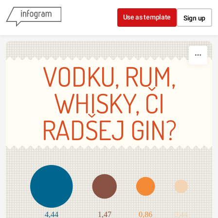
Skip to content
Use as template
Sign up
VODKU, RUM,
WHISKY, ČI
RADŠEJ GIN?
4,44
1,47
0,86
0,44