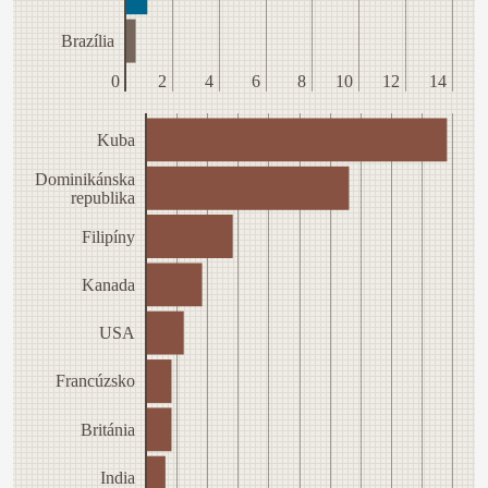
Brazília
0
2
4
6
8
10
12
14
Kuba
Dominikánska
republika
Filipíny
Kanada
USA
Francúzsko
Británia
India