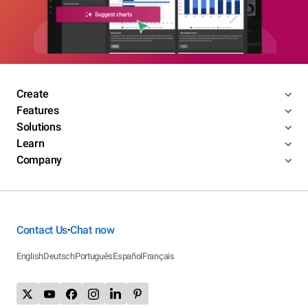
Create
Features
Solutions
Learn
Company
Contact Us
Chat now
•
English
Deutsch
Português
Español
Français