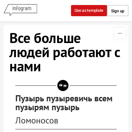
Skip to content
Use as template
Sign up
Все больше
людей работают с
нами
Пузырь пузыревичь всем
пузырям пузырь
Ломоносов