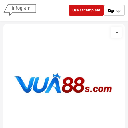
Skip to content
Use as template
Sign up