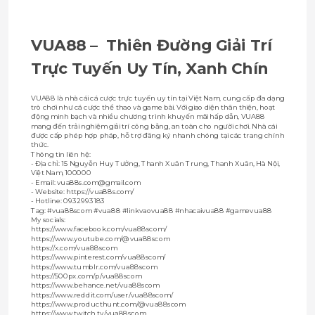
VUA88 –  Thiên Đường Giải Trí 
Trực Tuyến Uy Tín, Xanh Chín
VUA88
 là nhà cái cá cược trực tuyến uy tín tại Việt Nam, cung cấp đa dạng 
trò chơi như cá cược thể thao và game bài. Với giao diện thân thiện, hoạt 
động minh bạch và nhiều chương trình khuyến mãi hấp dẫn, VUA88 
mang đến trải nghiệm giải trí công bằng, an toàn cho người chơi. Nhà cái 
được cấp phép hợp pháp, hỗ trợ đăng ký nhanh chóng tại các trang chính 
thức.

Thông tin liên hệ:
- Địa chỉ: 15 Nguyễn Huy Tưởng, Thanh Xuân Trung, Thanh Xuân, Hà Nội, 
Việt Nam, 100000
- Email: vua88s.com@gmail.com
- Website: https://vua88s.com/
- Hotline: 0932993183
Tag: #vua88scom #vua88 #linkvaovua88 #nhacaivua88 #gamevua88
