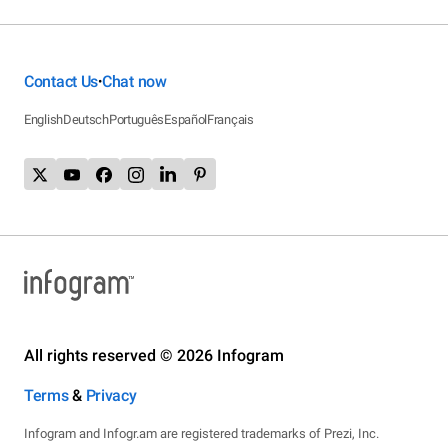
Contact Us
Chat now
•
English
Deutsch
Português
Español
Français
All rights reserved © 2026 Infogram
Terms
&
Privacy
Infogram and Infogr.am are registered trademarks of Prezi, Inc.