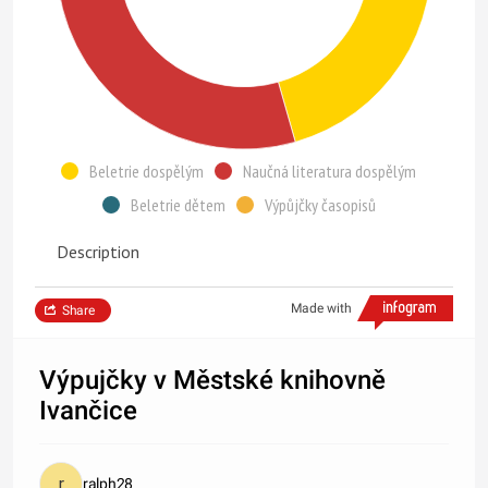
Beletrie dospělým
Naučná literatura dospělým
Beletrie dětem
Výpůjčky časopisů
Description
Made with
Share
Výpujčky v Městské knihovně
Ivančice
ralph28