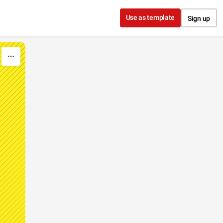
Use as template
Sign up