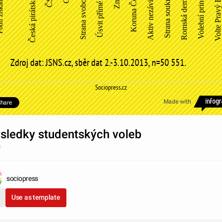
Česká pirátská …
Strana svobod…
Úsvit přímé d…
Koruna Česká
Aktiv nezávisl…
Strana soukro…
Romská demo…
Volební princi…
Volte Pravý Bl…
Zdroj dat: JSNS.cz, sběr dat 2.-3.10.2013, n=50 551.
Sociopress.cz
Made with
hare
sledky studentských voleb
3
sociopress
Use as template