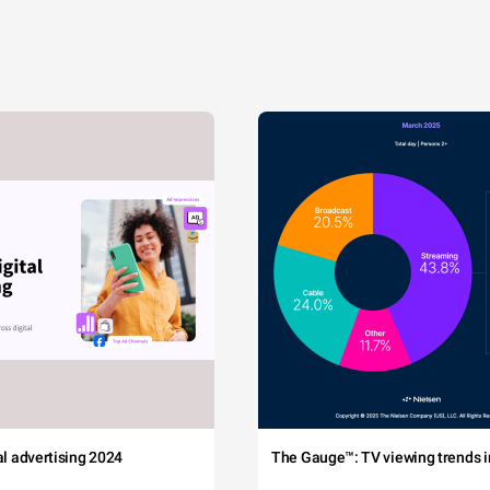
tal advertising 2024
The Gauge™: TV viewing trends in