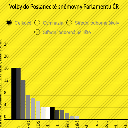
Volby do Poslanecké sněmovny Parlamentu ČR
olitické strany, hnutí a koalice, uvedeno v %
Celkově
Gymnázia
Střední odborné školy
Střední odborná učiliště
24
20
16
12
8
4
0
ČSSD
ODS
Změna