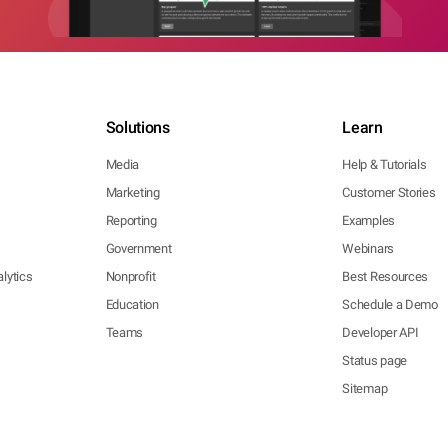
Solutions
Learn
Media
Help & Tutorials
Marketing
Customer Stories
Reporting
Examples
Government
Webinars
lytics
Nonprofit
Best Resources
Education
Schedule a Demo
Teams
Developer API
Status page
Sitemap