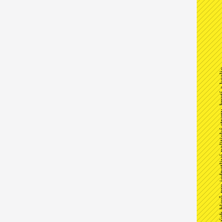
Podíl získaných hlasů pro jednotlivé p