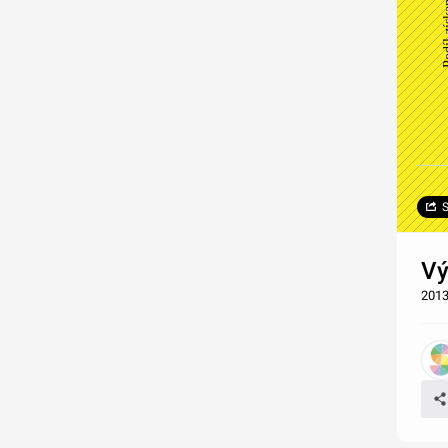
S
Vý
201