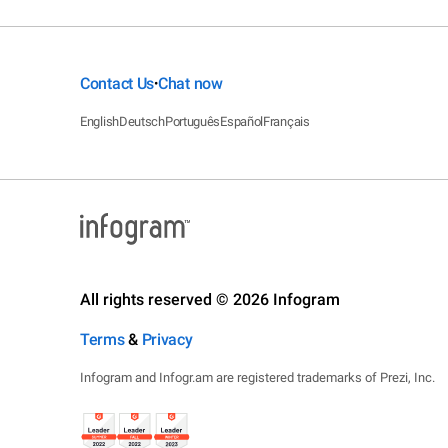
Contact Us
Chat now
•
English
Deutsch
Português
Español
Français
All rights reserved © 2026 Infogram
Terms
&
Privacy
Infogram and Infogr.am are registered trademarks of Prezi, Inc.