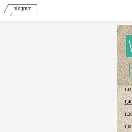
1,6
1,4
1,2
1,0