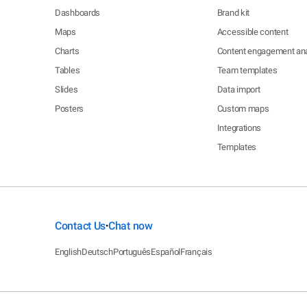
Dashboards
Brand kit
Maps
Accessible content
Charts
Content engagement ana
Tables
Team templates
Slides
Data import
Posters
Custom maps
Integrations
Templates
Contact Us
Chat now
•
English
Deutsch
Português
Español
Français