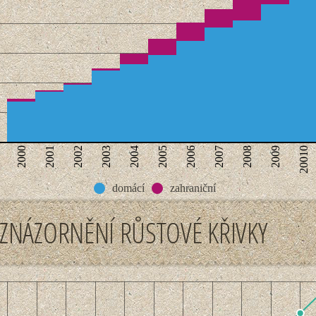
2000
2001
2002
2003
2004
2005
2006
2007
2008
2009
20010
domácí
zahraniční
ZNÁZORNĚNÍ RŮSTOVÉ KŘIVKY