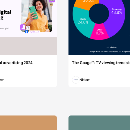
tal advertising 2024
The Gauge™: TV viewing trends in
wer
Nielsen