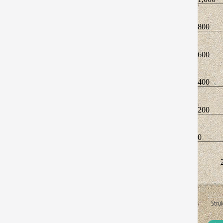
800
600
400
200
0
Struk