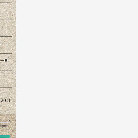
2011
stupné