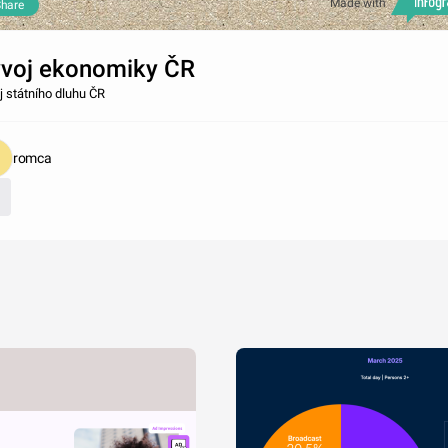
Made with
hare
voj ekonomiky ČR
j státního dluhu ČR
romca