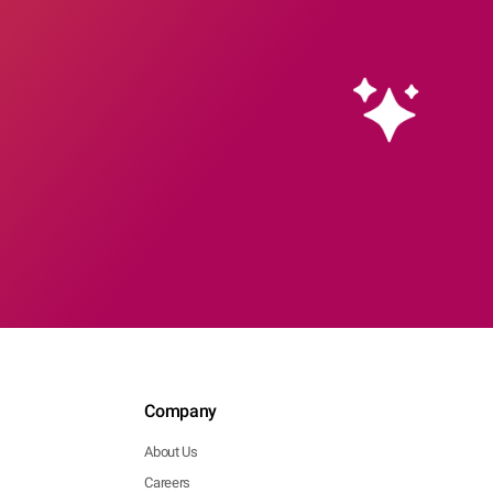
Company
About Us
Careers