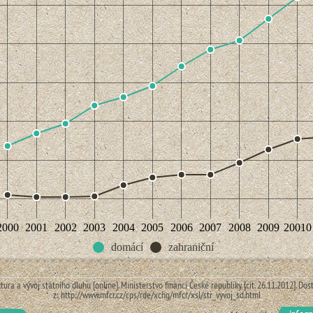
2000
2001
2002
2003
2004
2005
2006
2007
2008
2009
20010
domácí
zahraniční
tura a vývoj státního dluhu [online]. Ministerstvo financí České republiky. [cit. 26.11.2012]. Do
z: http://www.mfcr.cz/cps/rde/xchg/mfcr/xsl/str_vyvoj_sd.html