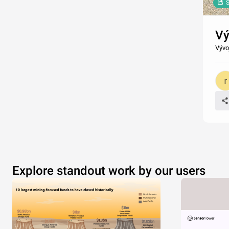
S
Vý
Vývo
Explore standout work by our users