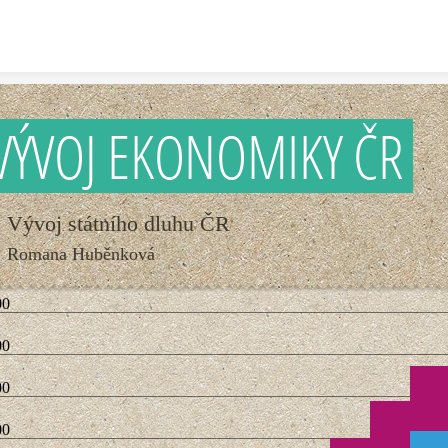
Skip to content
VÝVOJ EKONOMIKY ČR
Vývoj státního dluhu ČR
Romana Huběnková
00
00
00
00