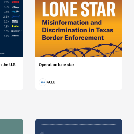
 the U.S.
Operation lone star
ACLU