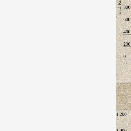
mld. Kč
800
600
400
200
0
1,200
1,000