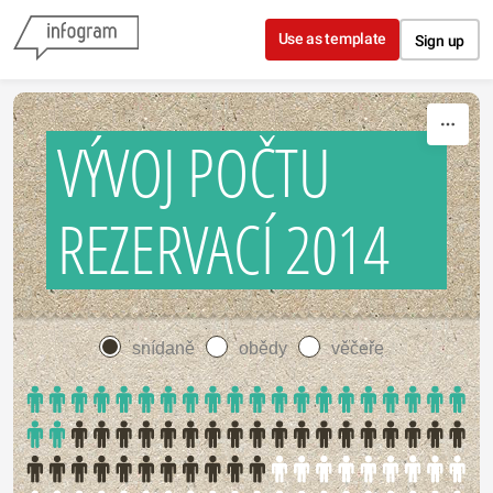
Skip to content
Use as template
Sign up
VÝVOJ POČTU
REZERVACÍ 2014
snídaně
obědy
věčeře