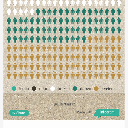
leden
únor
březen
duben
květen
@Lunchtime.cz
Made with
Share