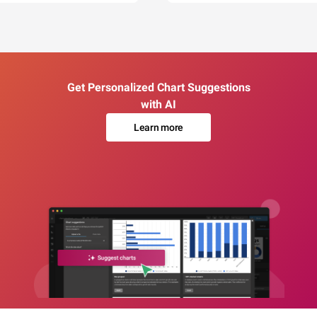
Get Personalized Chart Suggestions
with AI
Learn more