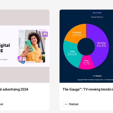
tal advertising 2024
The Gauge™: TV viewing trends in
wer
Nielsen