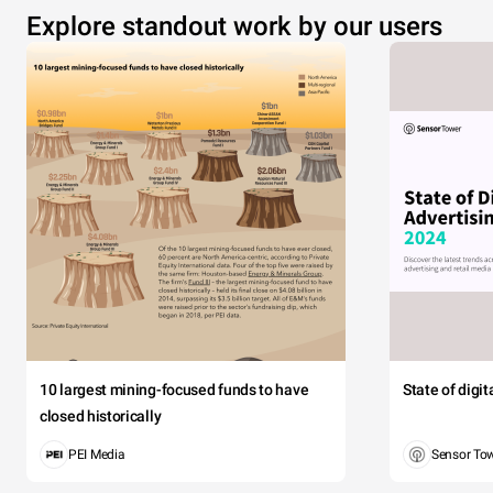
Explore standout work by our users
10 largest mining-focused funds to have
State of digi
closed historically
PEI Media
Sensor To