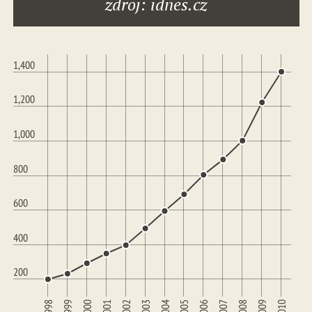
zdroj: idnes.cz
1,400
1,200
1,000
800
600
400
200
2005
2006
2007
2008
2009
2010
1998
1999
2000
2001
2002
2003
2004