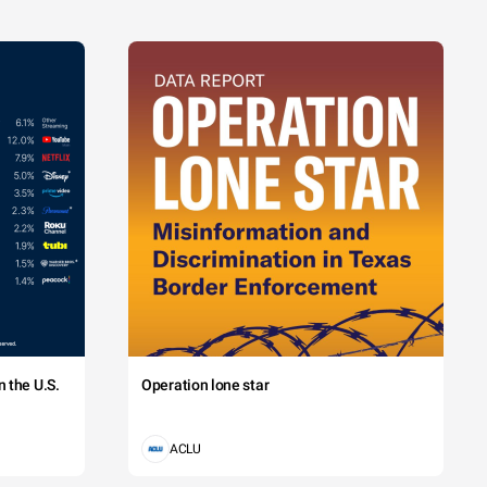
 the U.S.
Operation lone star
ACLU