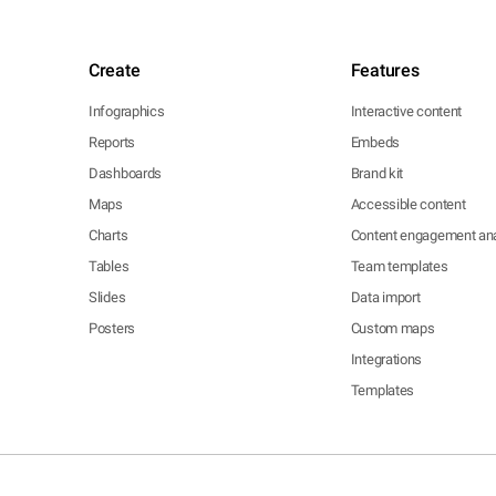
Create
Features
Infographics
Interactive content
Reports
Embeds
Dashboards
Brand kit
Maps
Accessible content
Charts
Content engagement ana
Tables
Team templates
Slides
Data import
Posters
Custom maps
Integrations
Templates