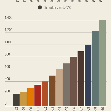
Schodek v mld. CZK
1,400
1,200
1,000
800
600
400
200
0
1998
1999
2000
2001
2002
2003
2004
2005
2006
2007
2008
2009
2010