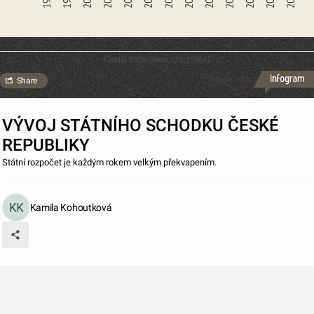
Kamila Kohoutková, učo 396621
Made with
Share
VÝVOJ STÁTNÍHO SCHODKU ČESKÉ
REPUBLIKY
Státní rozpočet je každým rokem velkým překvapením.
Kamila Kohoutková