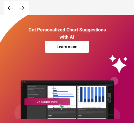
Get Personalized Chart Suggestions
with AI
Learn more