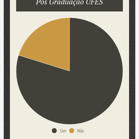
Pós Graduação UFES
Sim
Não