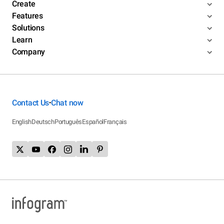
Create
Features
Solutions
Learn
Company
Contact Us
Chat now
•
English
Deutsch
Português
Español
Français