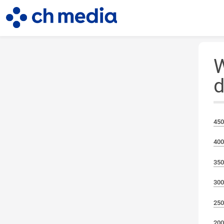
W
d
450
400
350
300
250
200