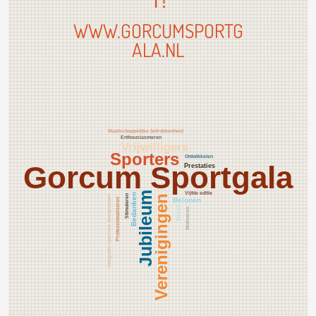
WWW.GORCUMSPORTG
ALA.NL
Maatschappelijke betrokkenheid
Enthousiasmeren
Vrijwilligers
Sporters
Ontwikkelen
Gorcum Sportgala
Prestaties
Jubileum
Vijfde editie
Bedanken
Verenigingen
Stimuleren
Integratie speciale doelgroepen
Belonen
Professionaliseren
Inzet
Motiveren