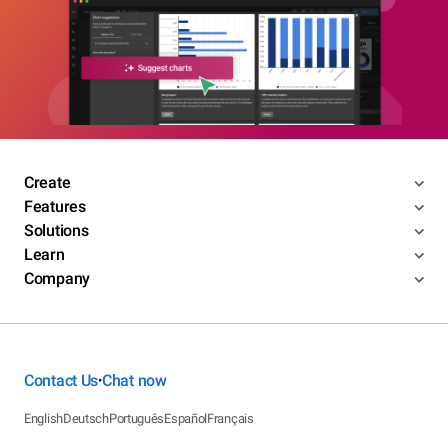
Create
Features
Solutions
Learn
Company
Contact Us
Chat now
•
English
Deutsch
Português
Español
Français