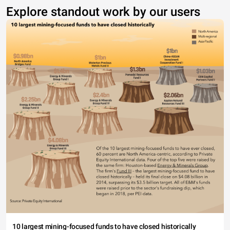
Explore standout work by our users
10 largest mining-focused funds to have closed historically