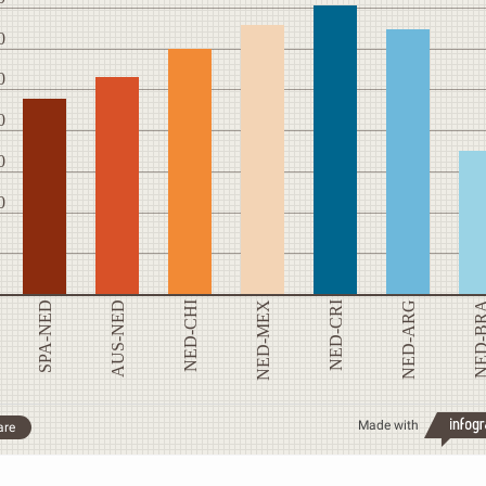
0
0
0
0
0
SPA-NED
AUS-NED
NED-CHI
NED-MEX
NED-CRI
NED-ARG
NED-B
Made with
are