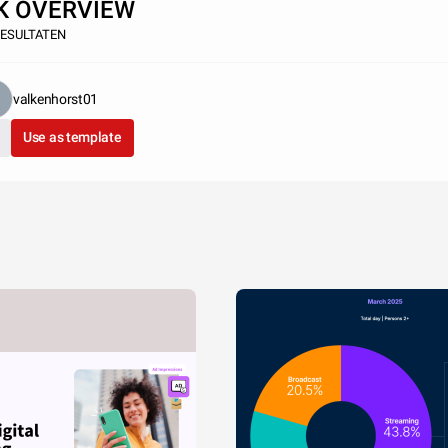
K OVERVIEW
RESULTATEN
valkenhorst01
Use as template