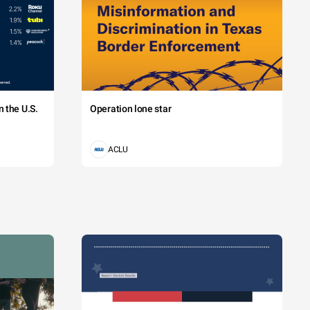
 the U.S.
Operation lone star
ACLU