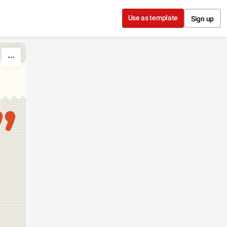
Use as template
Sign up