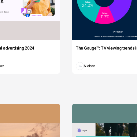
tal advertising 2024
The Gauge™: TV viewing trends in
wer
Nielsen