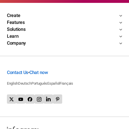
Create
Features
Solutions
Learn
Company
Contact Us
Chat now
•
English
Deutsch
Português
Español
Français