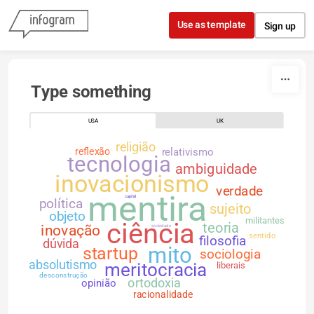
Skip to content
Use as template
Sign up
Type something
USA
UK
religião
reflexão
relativismo
tecnologia
ambiguidade
inovacionismo
verdade
mentira
capital
política
sujeito
objeto
militantes
ciência
teoria
inovação
sociedade
sentido
filosofia
dúvida
mito
startup
sociologia
absolutismo
meritocracia
liberais
desconstrução
ortodoxia
opinião
racionalidade