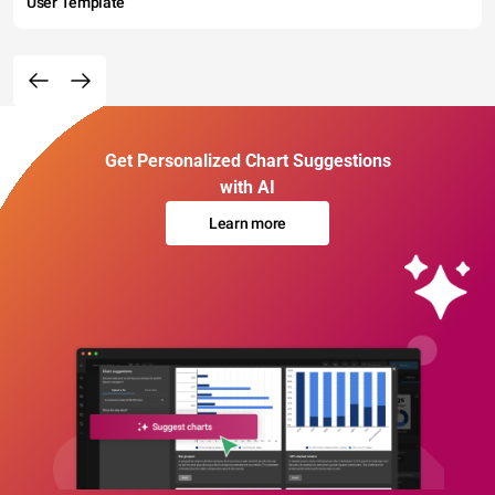
User Template
Get Personalized Chart Suggestions
with AI
Learn more