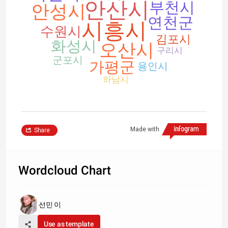
안산시
부천시
안성시
연천군
시흥시
수원시
김포시
화성시
오산시
구리시
군포시
가평군
용인시
하남시
Made with
Share
Wordcloud Chart
선민 이
Use as template