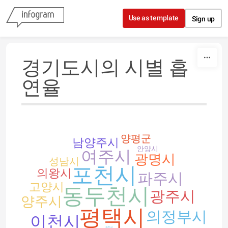
Skip to content
Use as template
Sign up
경기도시의 시별 흡
연율
양평군
남양주시
안양시
여주시
광명시
성남시
포천시
의왕시
파주시
고양시
동두천시
광주시
양주시
평택시
의정부시
이천시
과천시