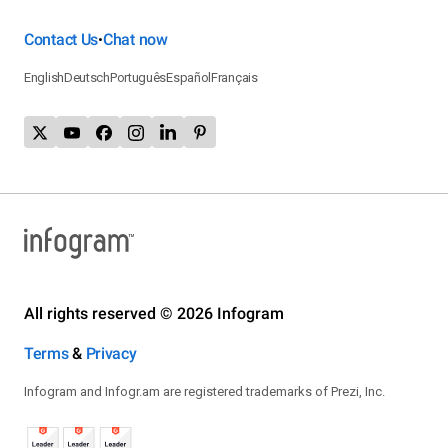
Contact Us
Chat now
•
English
Deutsch
Português
Español
Français
All rights reserved © 2026 Infogram
Terms
&
Privacy
Infogram and Infogr.am are registered trademarks of Prezi, Inc.