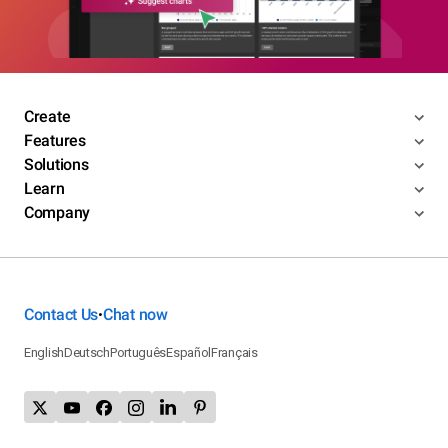
Create
Features
Solutions
Learn
Company
Contact Us
Chat now
•
English
Deutsch
Português
Español
Français