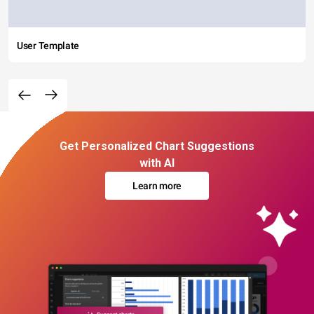
User Template
Get Personalized Chart Suggestions
with AI
Learn more