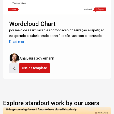
Type something
Share
Made with
Wordcloud Chart
por meio de assimilação e acomodação observação e repetição
eu aprendo estabelecendo conexões afetivas com o conteúdo e
com a forma como ele é dado Lendo os textos e anotando o
Read more
que é discutido em sala nós aprendemos por meio de uma
assimilação do que é da
Ana Laura Schliemann
Use as template
Explore standout work by our users