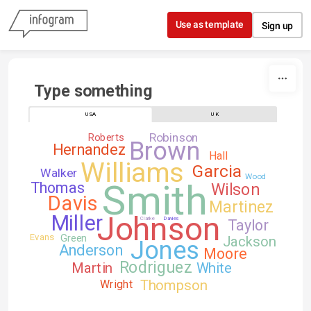
Skip to content
Use as template
Sign up
Type something
USA
UK
Robinson
Roberts
Brown
Hernandez
Hall
Williams
Garcia
Walker
Wood
Smith
Thomas
Wilson
Davis
Martinez
Johnson
Miller
Clarke
Davies
Taylor
Green
Evans
Jackson
Jones
Anderson
Moore
Rodriguez
Martin
White
Thompson
Wright