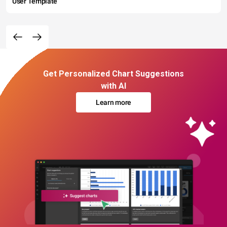
User Template
Get Personalized Chart Suggestions
with AI
Learn more