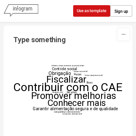
Skip to content
Use as template
Sign up
Type something
Melhorar a compra de alimentos da agricultura familiar
Controle social
Obrigação
Divulgar a ação do CAE
Prazer
Fiscalizar
Diminuir o desperdício com AE
Contribuir com o CAE
Boas
Promover melhorias
Ser ativo
Revitalizar o CAE
Conhecer mais
Garantir alimentação segura e de qualidade
Compartilhar conhecimento
Acompanhar a distribuição da AE