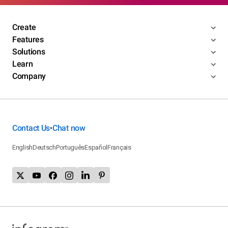
Create
Features
Solutions
Learn
Company
Contact Us
Chat now
•
English
Deutsch
Português
Español
Français