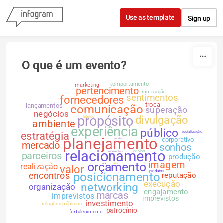
Skip to content
Use as template
Sign up
O que é um evento?
comportamento
marketing
pertencimento
motivação
sentimentos
fornecedores
troca
lançamentos
comunicação
superação
negócios
propósito
divulgação
híbrido
ambiente
experiência
público
socialização
estratégia
planejamento
corporativo
vendas
mercado
sonhos
relacionamento
ao vivo
momentos
parceiros
produção
imagem
orçamento
realização
metas
cultura
valor
produtos
posicionamento
encontros
reputação
execução
networking
organização
engajamento
marcas
imprevistos
imprevistos
investimento
relações públicas
patrocínio
fortalecimento