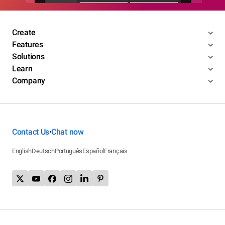
Create
Features
Solutions
Learn
Company
Contact Us
Chat now
•
English
Deutsch
Português
Español
Français