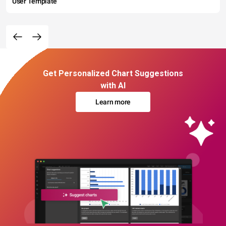
User Template
Get Personalized Chart Suggestions
with AI
Learn more