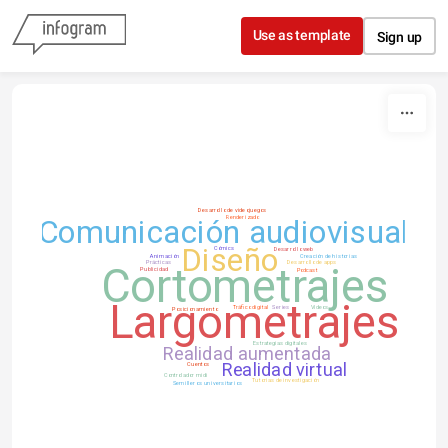
Skip to content
Use as template
Sign up
Desarrollo de videojuegos
Comunicación audiovisual
Renderizado
Diseño
Cómics
Desarrollo web
Animación
Creación de historias
Prácticas
Desarrollo de apps
Cortometrajes
Publicidad
Podcast
Largometrajes
Tráfico digital
Series
Videos
Posicionamiento
Estrategias digitales
Realidad aumentada
Realidad virtual
Cuentos
Controlador midi
Tutorias de investigación
Semilleros universitarios