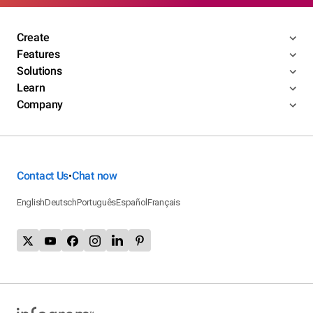
Create
Features
Solutions
Learn
Company
Contact Us
Chat now
•
English
Deutsch
Português
Español
Français