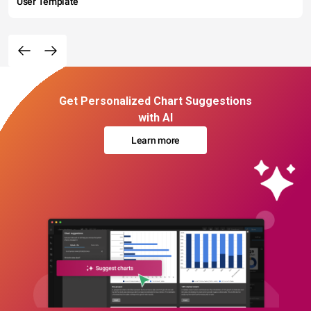
User Template
Get Personalized Chart Suggestions
with AI
Learn more