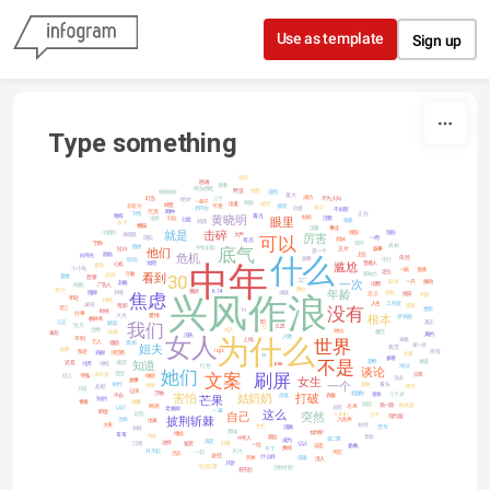
Skip to content
Use as template
Sign up
Type something
背后
困难
首播
彻头彻尾
野蛮
热爱
哈哈哈哈
虚伪
最大
成功
叮当
三十
不为人知
绝对
一辈子
装扮
出道
抢到
肆意
可爱
发现
非官方
多少
挡不住
欣赏
不好惹
究竟
两种
下周
正在
唯有
看点
黄晓明
姑娘
眼里
追求
归位
活着
公益
很多
鸡汤
岁月
糟蹋
流量
事业
就是
击碎
小姐姐
摆脱
现在
来得及
大声
厉害
可以
一周
现实
姐妹
有点
宁静
耳环
真相
股价
中年妇女
底气
他们
扯白
正片
叙事
第一个
面临
上位
危机
什么
白月光
依然
勋章
统统
不行
中年
女团
普通人
尴尬
心机
参加
小小鸟
直播
一碗
定位
看到
印象
影响力
30
战胜
直接
想要
一次
工厂
剧本
一只
移动
刻板
出圈
残酷
广告人
舞台
年龄
努力
重磅
6.14
抵御
开场
成就
金曲
焦虑
兴风作浪
定义
搞笑
到底
年轻
情绪
人生
工作室
减轻
电影
还有
没有
老三
更新
tv
时候
往事
大火
爱情
根本
穿衣服
教科书
公正
50
真正
我们
精彩
毁灭
0.25
70
全网
成人
神仙
魔咒
油腻
幕后
真的
为什么
消失
女人
人物
不到
世界
上线
来路
艺人
场面
票房
姐夫
第一次
典范
如果
logo
叛逆
所有
衣橱
演艺圈
起来
vs
参赛
不是
塑料
难道
知道
还是
成团
讨厌
传统
pua
红色
淘汰
谈论
她们
造型
文案
刷屏
等不及
日常
站上
不愧
枷锁
女生
没去
故事
一个
时代
套路
看头
幼师
起航
终究
只有
公演
万物
主题曲
资本
三十岁
害怕
姑奶奶
打破
不会
价值
衣服
芒果
别的
青春
偶像
叔叔
第一期
欧美版
名单
网易
认识
后宫
老板娘
一幕
这么
即使
自己
突然
欺负
social
万千
现代版
披荆斩棘
怎样
入场券
出来
太美
如何
生长
芳华
洗脑
别样
原地
女同学
继续
哥哥
为啥
观众
华华
中年人
第二季
成为
满足
这样
江湖
鉴赏
好看
公认
一位
该是
扬帆
换掉
不了
对不起
关注
一切
淘宝
无非
这些
什么样
简单
倍速
没人
只管
生活态度
怎样才能
惹不起