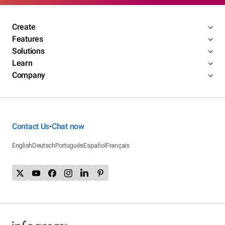
Create
Features
Solutions
Learn
Company
Contact Us
Chat now
•
English
Deutsch
Português
Español
Français