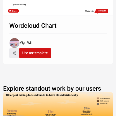
Type something
Share
Made with
Wordcloud Chart
Yiyu WU
Use as template
Explore standout work by our users