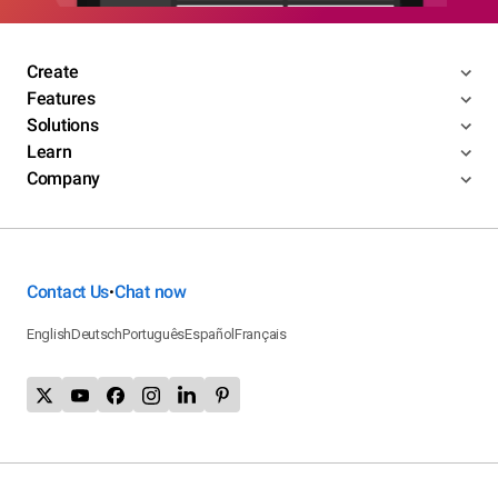
Create
Features
Solutions
Learn
Company
Contact Us
Chat now
•
English
Deutsch
Português
Español
Français