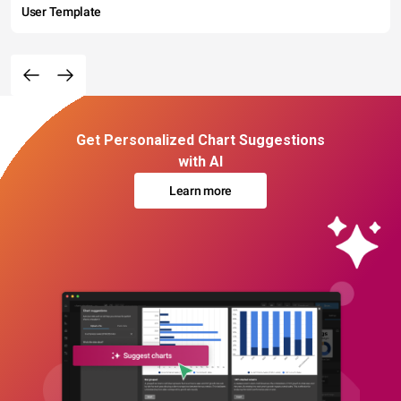
User Template
Get Personalized Chart Suggestions
with AI
Learn more