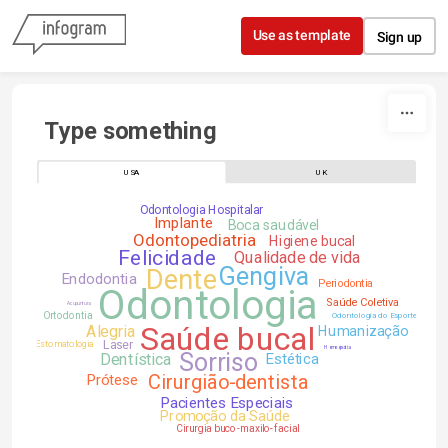
Skip to content
Use as template
Sign up
Type something
USA
UK
Odontologia Hospitalar
Implante
Boca saudável
Odontopediatria
Higiene bucal
Felicidade
Qualidade de vida
Gengiva
Dente
Endodontia
Periodontia
Odontologia
Saúde Coletiva
Acupuntura
Ortodontia
Odontologia do Esporte
Saúde bucal
Alegria
Humanização
Laser
Estomatologia
Homeopatia
Sorriso
Dentística
Estética
Cirurgião-dentista
Prótese
Pacientes Especiais
Promoção da Saúde
Cirurgia buco-maxilo-facial