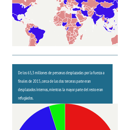
De los
65,3
millones de personas
desplazadas por la fuerza
a
finales de
2015,
cerca de
las dos terceras parte
eran
desplazados internos
,
mientras la mayor parte del resto
eran
refugiados
.