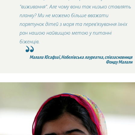
"виживання". Але чому вони так низько ставлять
планку? Ми не можемо більше вважати
порятунок дітей з моря та перев'язування їхніх
ран нашою найвищою метою у питанні
біженців.
Малала Юсафзаї, Нобелівська лауреатка, співзасновниця
Фонду Малали