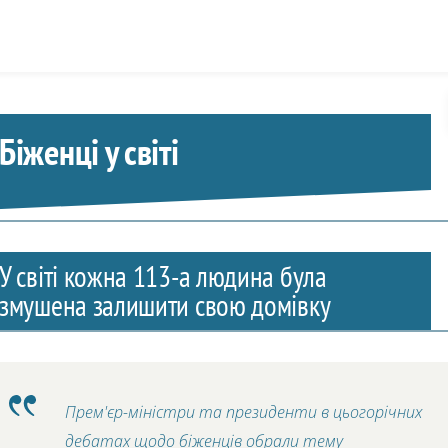
Skip to content
Біженці у світі
У світі кожна 113-а людина була
змушена залишити свою домівку
Прем'єр-міністри та президенти в цьогорічних
дебатах щодо біженців обрали тему