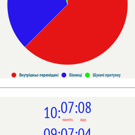
Внутрішньо переміщені
Біженці
Шукачі притулку
07
08
10
months
days
09
07
05