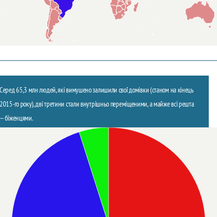
Серед 65,3 млн людей, які вимушено залишили свої домівки (станом на кінець
2015-го року), дві третини стали внутрішньо переміщеними, а майже всі решта
— біженцями.