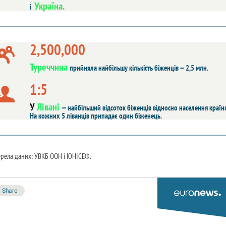
Україна.
і
2,500,000
Туреччина
прийняла найбільшу кількість біженців — 2,5 млн.
1:5
У
Лівані
— найбільший відсоток біженців відносно населення країн
На кожних 5 ліванців припадає один біженець.
рела даних: УВКБ ООН і ЮНІСЕФ.
Share