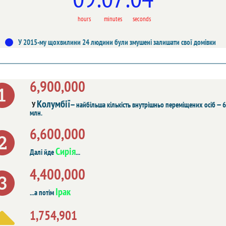
hours
minutes
seconds
У 2015-му щохвилини 24 людини були змушені залишати свої домівки
6,900,000
Колумбії
У
— найбільша кількість внутрішньо переміщених осіб — 6
млн.
6,600,000
Сирія
Далі йде
...
4,400,000
Ірак
...а потім
1,754,901