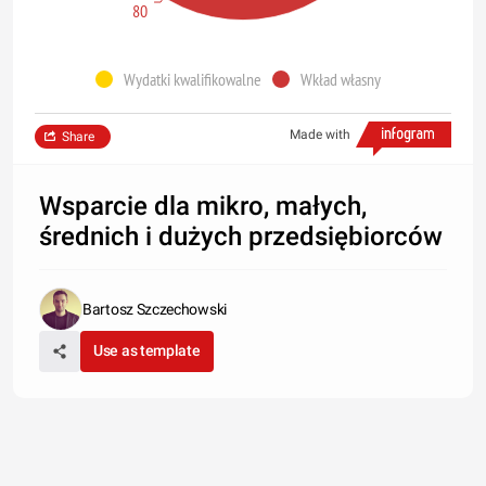
80
Wydatki kwalifikowalne
Wkład własny
Made with
Share
Wsparcie dla mikro, małych,
średnich i dużych przedsiębiorców
Bartosz Szczechowski
Use as template