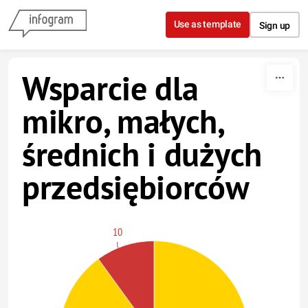
Skip to content
Use as template
Sign up
Wsparcie dla
mikro, małych,
średnich i dużych
przedsiębiorców
10