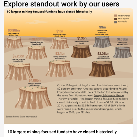
Explore standout work by our users
10 largest mining-focused funds to have closed historically