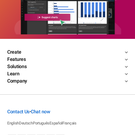
Create
Features
Solutions
Learn
Company
Contact Us
Chat now
•
English
Deutsch
Português
Español
Français