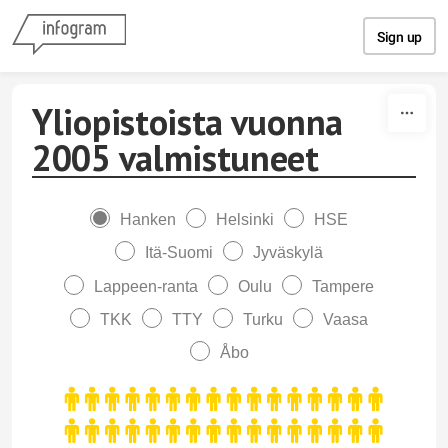
Skip to content
Sign up
Yliopistoista vuonna
2005 valmistuneet
Hanken
Helsinki
HSE
Itä-Suomi
Jyväskylä
Lappeen-ranta
Oulu
Tampere
TKK
TTY
Turku
Vaasa
Åbo