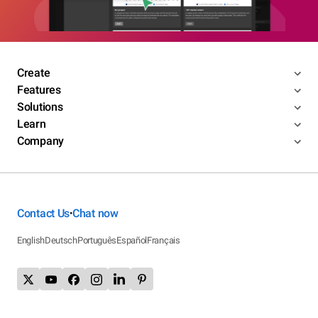
Create
Features
Solutions
Learn
Company
Contact Us
Chat now
•
English
Deutsch
Português
Español
Français