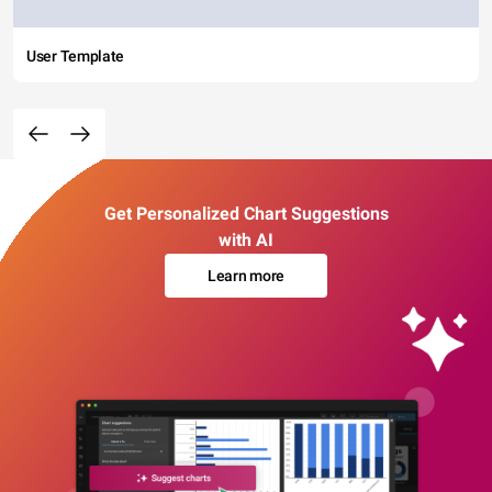
User Template
Get Personalized Chart Suggestions
with AI
Learn more