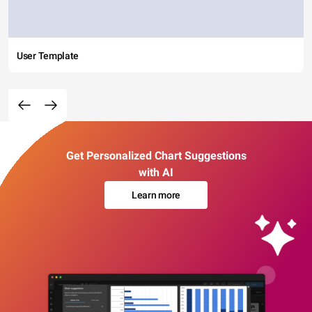
User Template
Get Personalized Chart Suggestions
with AI
Learn more