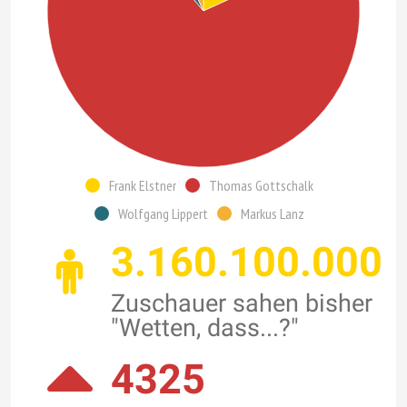
Frank Elstner
Thomas Gottschalk
Wolfgang Lippert
Markus Lanz
3.160.100.000
Zuschauer sahen bisher
"Wetten, dass...?"
4325