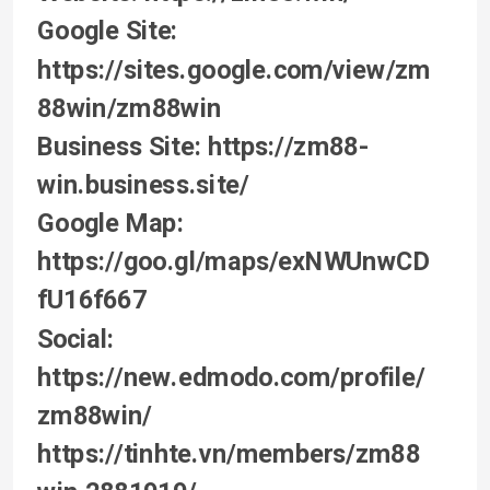
Google Site: 
https://sites.google.com/view/zm
88win/zm88win
Business Site: 
https://zm88-
win.business.site/
Google Map: 
https://goo.gl/maps/exNWUnwCD
fU16f667
Social:
https://new.edmodo.com/profile/
zm88win/
https://tinhte.vn/members/zm88