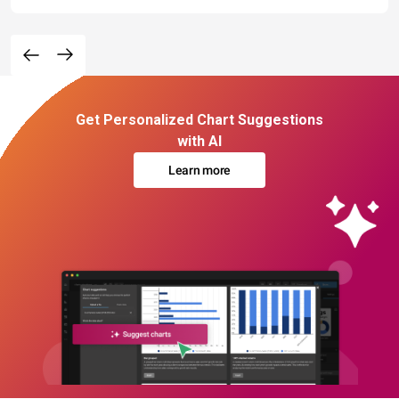
Get Personalized Chart Suggestions
with AI
Learn more