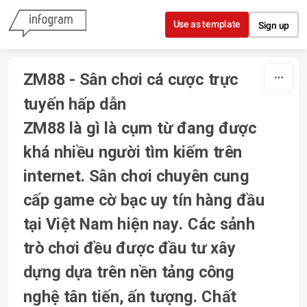
Skip to content
Use as template
Sign up
ZM88 - Sân chơi cá cược trực 
tuyến hấp dẫn
ZM88
 là gì là cụm từ đang được 
khá nhiều người tìm kiếm trên 
internet. Sân chơi chuyên cung 
cấp game cờ bạc uy tín hàng đầu 
tại Việt Nam hiện nay. Các sảnh 
trò chơi đều được đầu tư xây 
dựng dựa trên nền tảng công 
nghệ tân tiến, ấn tượng. Chất 