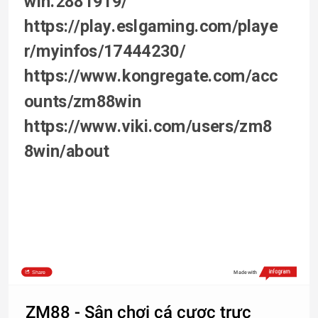
win.2881919/
https://play.eslgaming.com/playe
r/myinfos/17444230/
https://www.kongregate.com/acc
ounts/zm88win
https://www.viki.com/users/zm8
8win/about
Share
Made with
ZM88 - Sân chơi cá cược trực