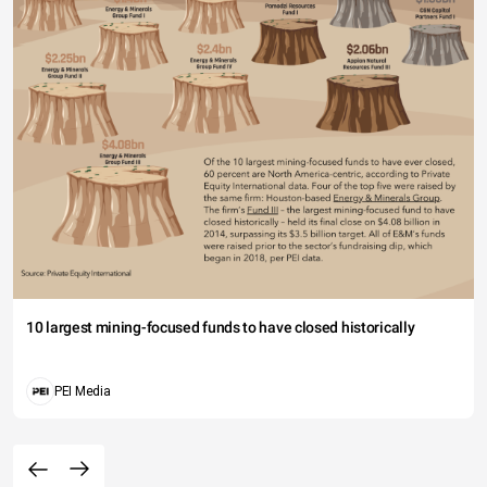
10 largest mining-focused funds to have closed historically
PEI Media