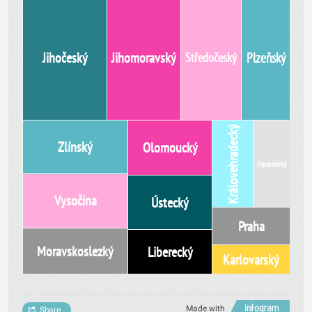
Jihočeský
Jihomoravský
Plzeňský
Středočeský
Královehradecký
Zlínský
Olomoucký
Pardubický
Vysočina
Ústecký
Praha
Moravskoslezký
Liberecký
Karlovarský
Made with
Share