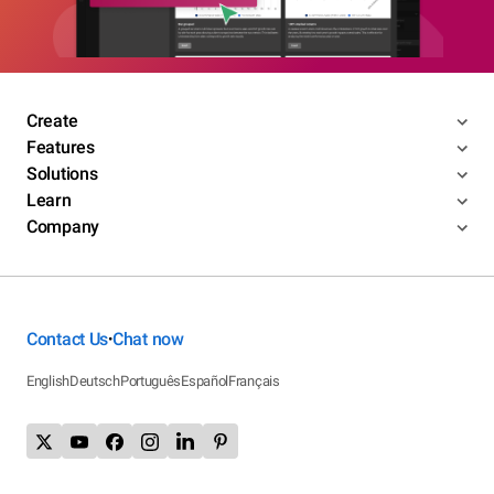
Create
Features
Solutions
Learn
Company
Contact Us
Chat now
•
English
Deutsch
Português
Español
Français