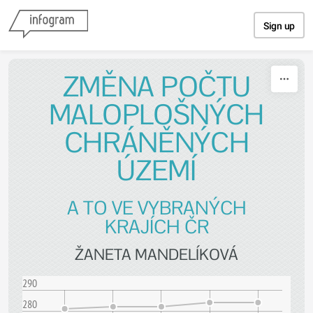
Skip to content
Sign up
ZMĚNA POČTU
MALOPLOŠNÝCH
CHRÁNĚNÝCH
ÚZEMÍ
A TO VE VYBRANÝCH
KRAJÍCH ČR
ŽANETA MANDELÍKOVÁ
290
280