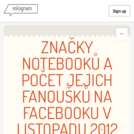
Skip to content
Sign up
ZNAČKY
NOTEBOOKŮ A
POČET JEJICH
FANOUŠKŮ NA
FACEBOOKU V
LISTOPADU 2012