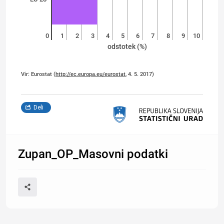
0
1
2
3
4
5
6
7
8
9
10
odstotek (%)
Vir: Eurostat (
http://ec.europa.eu/eurostat
, 4. 5. 2017)
Deli
Zupan_OP_Masovni podatki