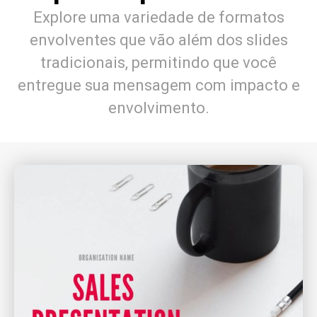
Explore uma variedade de formatos
envolventes que vão além dos slides
tradicionais, permitindo que você
entregue sua mensagem com impacto e
envolvimento.