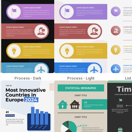
Process - Dark
Process - Light
List