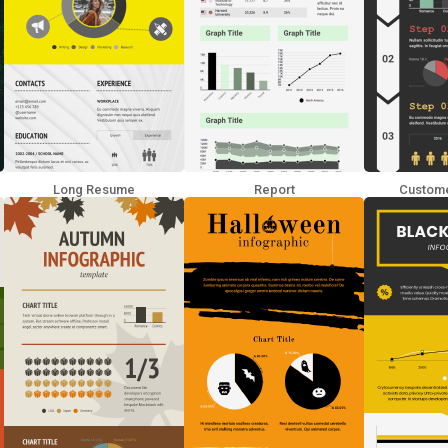
Long Resume
Report
Custome