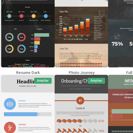
Resume Dark
Photo Journey
Ful
Ampliar
Ampliar