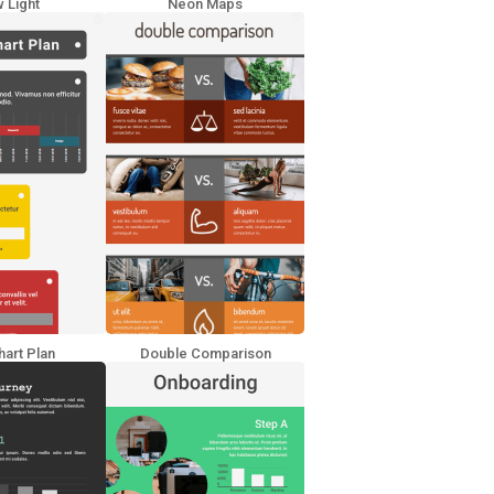
 Light
Neon Maps
art Plan
Double Comparison