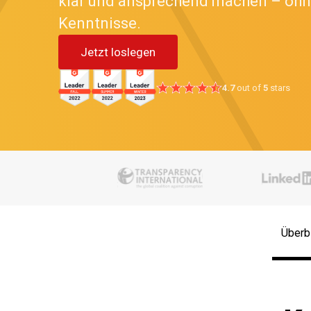
klar und ansprechend machen – ohn
Kenntnisse.
Jetzt loslegen
4.7
out of
5
stars
Überb