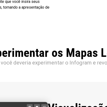
te que você insira seus
s, tornando a apresentação de
perimentar os Mapas L
 você deveria experimentar o Infogram e revo