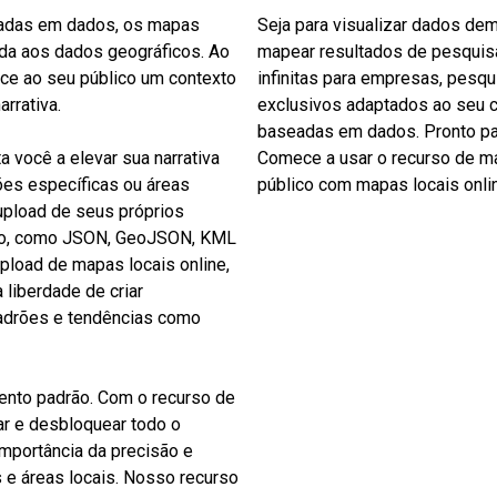
seadas em dados, os mapas
Seja para visualizar dados de
ida aos dados geográficos. Ao
mapear resultados de pesquis
ce ao seu público um contexto
infinitas para empresas, pesqu
arrativa.
exclusivos adaptados ao seu c
baseadas em dados. Pronto par
 você a elevar sua narrativa
Comece a usar o recurso de ma
ões específicas ou áreas
público com mapas locais onlin
 upload de seus próprios
uivo, como JSON, GeoJSON, KML
upload de mapas locais online,
liberdade de criar
adrões e tendências como
nto padrão. Com o recurso de
ar e desbloquear todo o
importância da precisão e
s e áreas locais. Nosso recurso