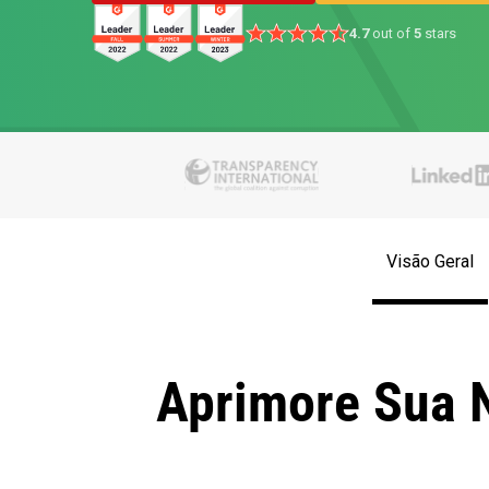
4.7
out of
5
stars
Visão Geral
Aprimore Sua 