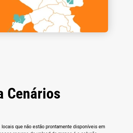
a Cenários
 locais que não estão prontamente disponíveis em